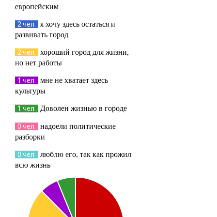
европейским
я хочу здесь остаться и
2 чел.
развивать город
хороший город для жизни,
2 чел.
но нет работы
мне не хватает здесь
1 чел.
культуры
Доволен жизнью в городе
1 чел.
надоели политические
0 чел.
разборки
люблю его, так как прожил
0 чел.
всю жизнь