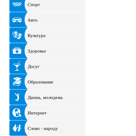
Спорт
Авто
Культура
Здоровье
Досуг
Образование
Даешь, молодежь
Интернет
Слово - народу