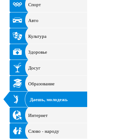
Спорт
Авто
Культура
Здоровье
Досуг
Образование
Даешь, молодежь
Интернет
Слово - народу