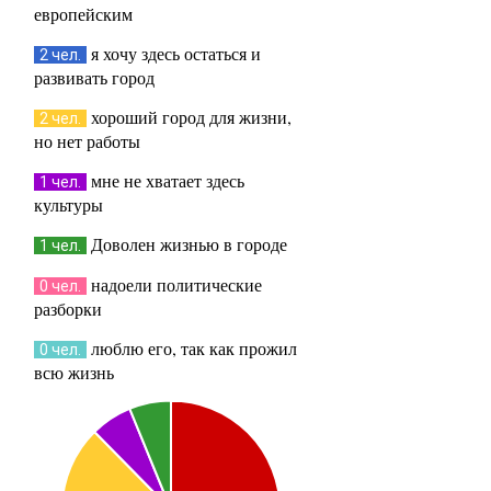
европейским
я хочу здесь остаться и
2 чел.
развивать город
хороший город для жизни,
2 чел.
но нет работы
мне не хватает здесь
1 чел.
культуры
Доволен жизнью в городе
1 чел.
надоели политические
0 чел.
разборки
люблю его, так как прожил
0 чел.
всю жизнь