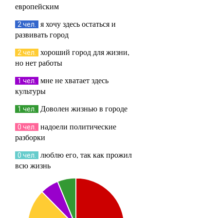
европейским
я хочу здесь остаться и
2 чел.
развивать город
хороший город для жизни,
2 чел.
но нет работы
мне не хватает здесь
1 чел.
культуры
Доволен жизнью в городе
1 чел.
надоели политические
0 чел.
разборки
люблю его, так как прожил
0 чел.
всю жизнь