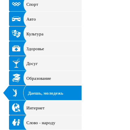
Спорт
Авто
Культура
Здоровье
Досуг
Образование
Даешь, молодежь
Интернет
Слово - народу