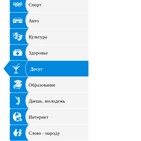
Спорт
Авто
Культура
Здоровье
Досуг
Образование
Даешь, молодежь
Интернет
Слово - народу