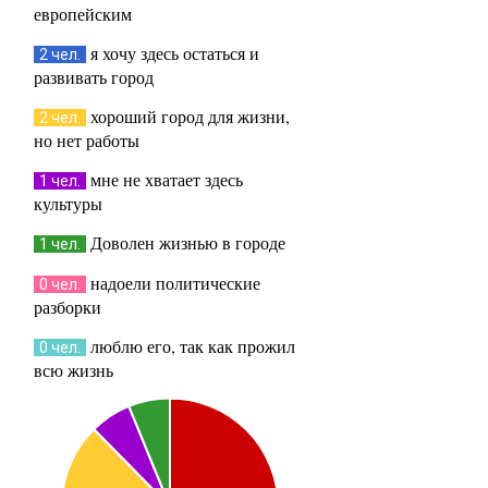
европейским
я хочу здесь остаться и
2 чел.
развивать город
хороший город для жизни,
2 чел.
но нет работы
мне не хватает здесь
1 чел.
культуры
Доволен жизнью в городе
1 чел.
надоели политические
0 чел.
разборки
люблю его, так как прожил
0 чел.
всю жизнь