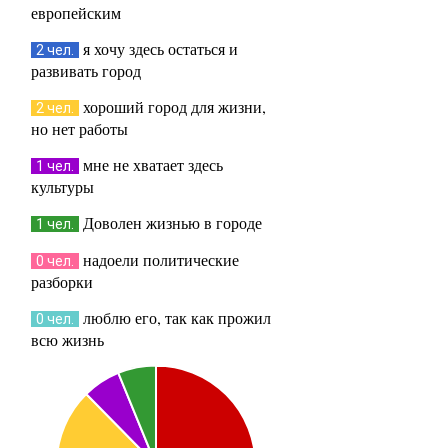
европейским
я хочу здесь остаться и
2 чел.
развивать город
хороший город для жизни,
2 чел.
но нет работы
мне не хватает здесь
1 чел.
культуры
Доволен жизнью в городе
1 чел.
надоели политические
0 чел.
разборки
люблю его, так как прожил
0 чел.
всю жизнь