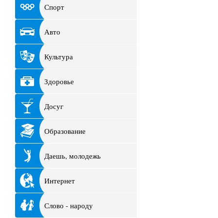
Спорт
Авто
Культура
Здоровье
Досуг
Образование
Даешь, молодежь
Интернет
Слово - народу