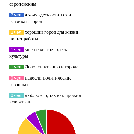
европейским
я хочу здесь остаться и
2 чел.
развивать город
хороший город для жизни,
2 чел.
но нет работы
мне не хватает здесь
1 чел.
культуры
Доволен жизнью в городе
1 чел.
надоели политические
0 чел.
разборки
люблю его, так как прожил
0 чел.
всю жизнь