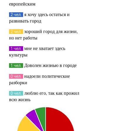
европейским
я хочу здесь остаться и
2 чел.
развивать город
хороший город для жизни,
2 чел.
но нет работы
мне не хватает здесь
1 чел.
культуры
Доволен жизнью в городе
1 чел.
надоели политические
0 чел.
разборки
люблю его, так как прожил
0 чел.
всю жизнь