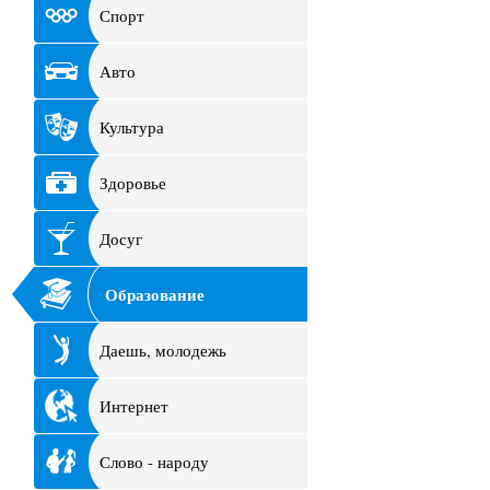
Спорт
Авто
Культура
Здоровье
Досуг
Образование
Даешь, молодежь
Интернет
Слово - народу