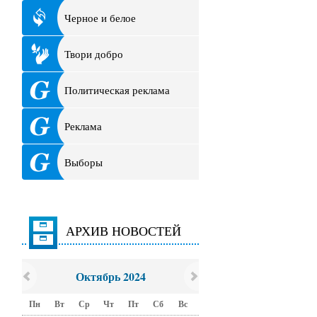
Черное и белое
Твори добро
Политическая реклама
Реклама
Выборы
АРХИВ НОВОСТЕЙ
Октябрь 2024
Пн
Вт
Ср
Чт
Пт
Сб
Вс