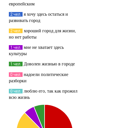
европейским
я хочу здесь остаться и
2 чел.
развивать город
хороший город для жизни,
2 чел.
но нет работы
мне не хватает здесь
1 чел.
культуры
Доволен жизнью в городе
1 чел.
надоели политические
0 чел.
разборки
люблю его, так как прожил
0 чел.
всю жизнь