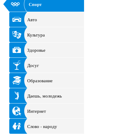
Спорт
Авто
Культура
Здоровье
Досуг
Образование
Даешь, молодежь
Интернет
Слово - народу