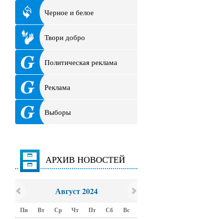
Черное и белое
Твори добро
Политическая реклама
Реклама
Выборы
АРХИВ НОВОСТЕЙ
Август 2024
Пн
Вт
Ср
Чт
Пт
Сб
Вс