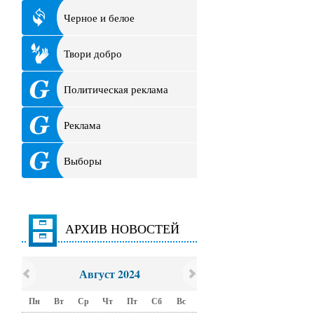
Черное и белое
Твори добро
Политическая реклама
Реклама
Выборы
АРХИВ НОВОСТЕЙ
Август 2024
Пн
Вт
Ср
Чт
Пт
Сб
Вс