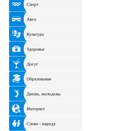
Спорт
Авто
Культура
Здоровье
Досуг
Образование
Даешь, молодежь
Интернет
Слово - народу