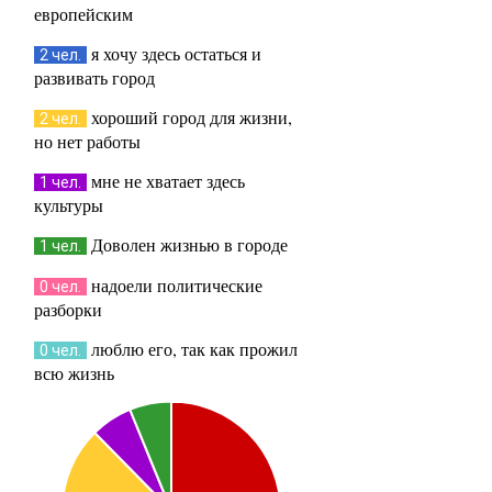
европейским
я хочу здесь остаться и
2 чел.
развивать город
хороший город для жизни,
2 чел.
но нет работы
мне не хватает здесь
1 чел.
культуры
Доволен жизнью в городе
1 чел.
надоели политические
0 чел.
разборки
люблю его, так как прожил
0 чел.
всю жизнь