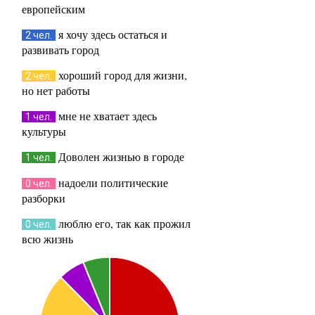
европейским
я хочу здесь остаться и
2 чел.
развивать город
хороший город для жизни,
2 чел.
но нет работы
мне не хватает здесь
1 чел.
культуры
Доволен жизнью в городе
1 чел.
надоели политические
0 чел.
разборки
люблю его, так как прожил
0 чел.
всю жизнь