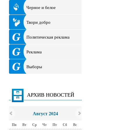
Черное и белое
Твори добро
Политическая реклама
Реклама
Выборы
АРХИВ НОВОСТЕЙ
Август 2024
Пн
Вт
Ср
Чт
Пт
Сб
Вс