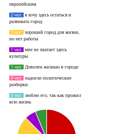
европейским
я хочу здесь остаться и
2 чел.
развивать город
хороший город для жизни,
2 чел.
но нет работы
мне не хватает здесь
1 чел.
культуры
Доволен жизнью в городе
1 чел.
надоели политические
0 чел.
разборки
люблю его, так как прожил
0 чел.
всю жизнь