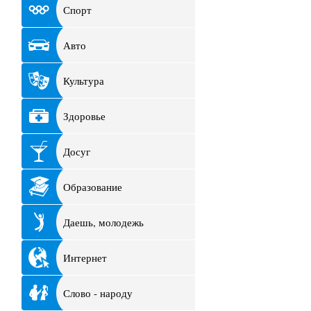
Спорт
Авто
Культура
Здоровье
Досуг
Образование
Даешь, молодежь
Интернет
Слово - народу