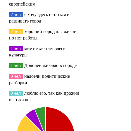
европейским
я хочу здесь остаться и
2 чел.
развивать город
хороший город для жизни,
2 чел.
но нет работы
мне не хватает здесь
1 чел.
культуры
Доволен жизнью в городе
1 чел.
надоели политические
0 чел.
разборки
люблю его, так как прожил
0 чел.
всю жизнь