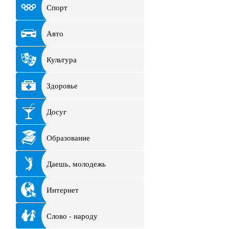
Спорт
Авто
Культура
Здоровье
Досуг
Образование
Даешь, молодежь
Интернет
Слово - народу