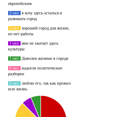
европейским
я хочу здесь остаться и
2 чел.
развивать город
хороший город для жизни,
2 чел.
но нет работы
мне не хватает здесь
1 чел.
культуры
Доволен жизнью в городе
1 чел.
надоели политические
0 чел.
разборки
люблю его, так как прожил
0 чел.
всю жизнь