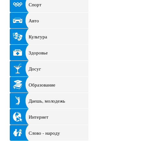
Спорт
Авто
Культура
Здоровье
Досуг
Образование
Даешь, молодежь
Интернет
Слово - народу