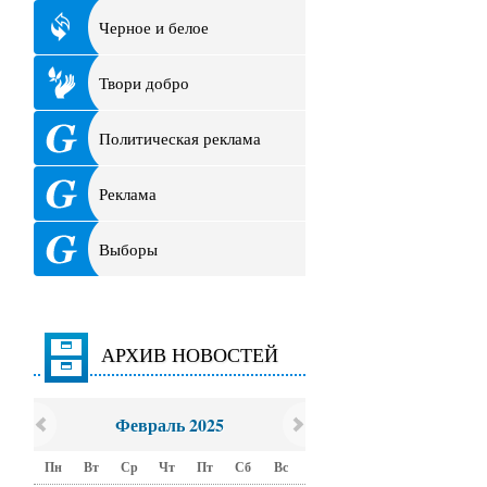
Черное и белое
Твори добро
Политическая реклама
Реклама
Выборы
АРХИВ НОВОСТЕЙ
Февраль 2025
Пн
Вт
Ср
Чт
Пт
Сб
Вс