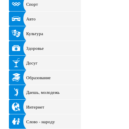
Спорт
Авто
Культура
Здоровье
Досуг
Образование
Даешь, молодежь
Интернет
Слово - народу