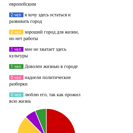
европейским
я хочу здесь остаться и
2 чел.
развивать город
хороший город для жизни,
2 чел.
но нет работы
мне не хватает здесь
1 чел.
культуры
Доволен жизнью в городе
1 чел.
надоели политические
0 чел.
разборки
люблю его, так как прожил
0 чел.
всю жизнь