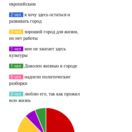
европейским
я хочу здесь остаться и
2 чел.
развивать город
хороший город для жизни,
2 чел.
но нет работы
мне не хватает здесь
1 чел.
культуры
Доволен жизнью в городе
1 чел.
надоели политические
0 чел.
разборки
люблю его, так как прожил
0 чел.
всю жизнь