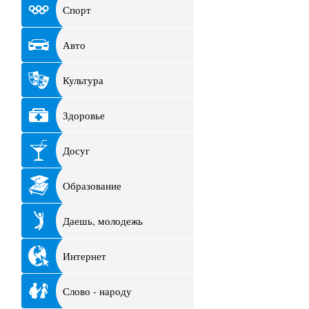
Спорт
Авто
Культура
Здоровье
Досуг
Образование
Даешь, молодежь
Интернет
Слово - народу