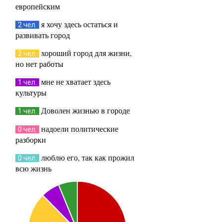
европейским
я хочу здесь остаться и
2 чел.
развивать город
хороший город для жизни,
2 чел.
но нет работы
мне не хватает здесь
1 чел.
культуры
Доволен жизнью в городе
1 чел.
надоели политические
0 чел.
разборки
люблю его, так как прожил
0 чел.
всю жизнь