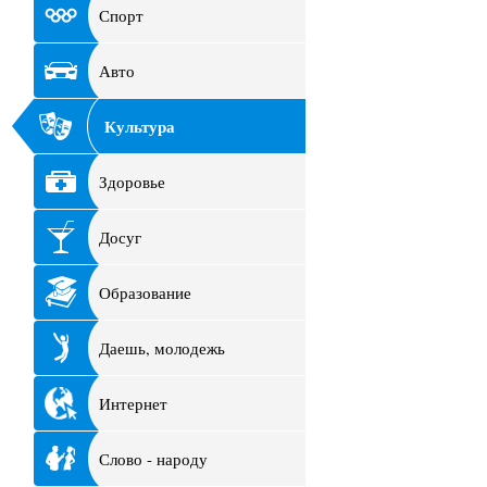
Спорт
Авто
Культура
Здоровье
Досуг
Образование
Даешь, молодежь
Интернет
Слово - народу