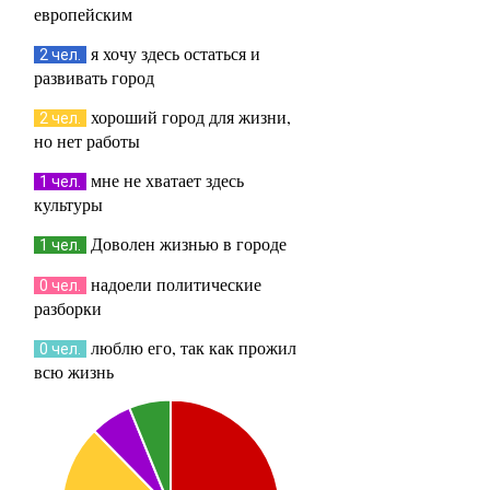
европейским
я хочу здесь остаться и
2 чел.
развивать город
хороший город для жизни,
2 чел.
но нет работы
мне не хватает здесь
1 чел.
культуры
Доволен жизнью в городе
1 чел.
надоели политические
0 чел.
разборки
люблю его, так как прожил
0 чел.
всю жизнь