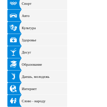
Спорт
Авто
Культура
Здоровье
Досуг
Образование
Даешь, молодежь
Интернет
Слово - народу