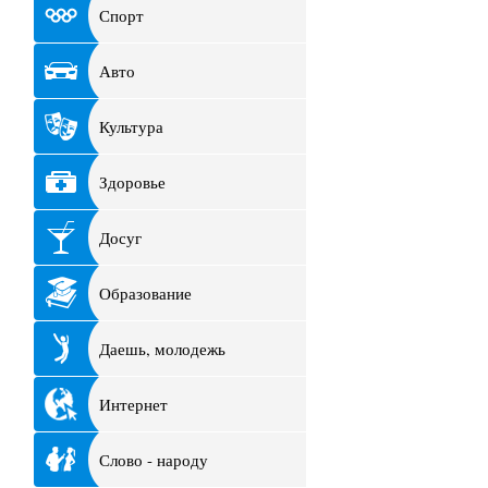
Спорт
Авто
Культура
Здоровье
Досуг
Образование
Даешь, молодежь
Интернет
Слово - народу