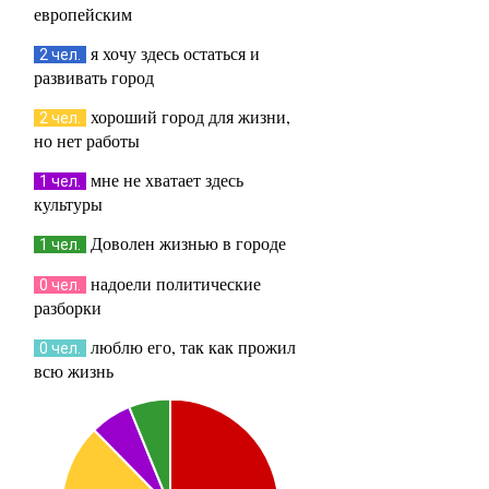
европейским
я хочу здесь остаться и
2 чел.
развивать город
хороший город для жизни,
2 чел.
но нет работы
мне не хватает здесь
1 чел.
культуры
Доволен жизнью в городе
1 чел.
надоели политические
0 чел.
разборки
люблю его, так как прожил
0 чел.
всю жизнь