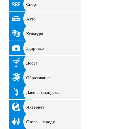
Спорт
Авто
Культура
Здоровье
Досуг
Образование
Даешь, молодежь
Интернет
Слово - народу