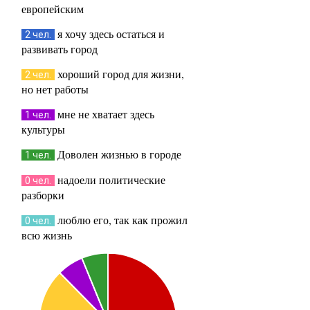
европейским
я хочу здесь остаться и
2 чел.
развивать город
хороший город для жизни,
2 чел.
но нет работы
мне не хватает здесь
1 чел.
культуры
Доволен жизнью в городе
1 чел.
надоели политические
0 чел.
разборки
люблю его, так как прожил
0 чел.
всю жизнь