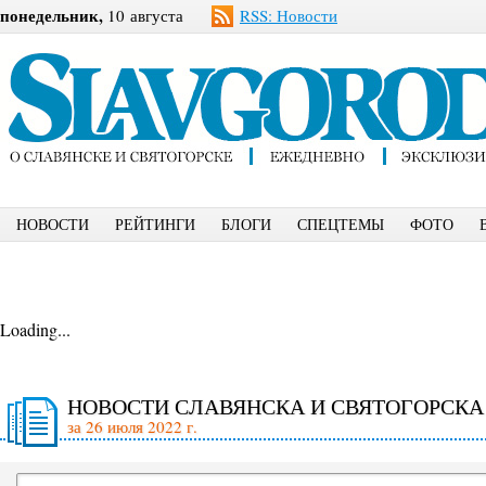
понедельник,
10 августа
RSS: Новости
НОВОСТИ
РЕЙТИНГИ
БЛОГИ
СПЕЦТЕМЫ
ФОТО
Loading...
НОВОСТИ СЛАВЯНСКА И СВЯТОГОРСКА
за 26 июля 2022 г.