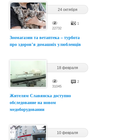
24 октября
2024
16:51
1
22732
Зоомагазин та ветаптека – турбота
про здоров’я домашніх улюбленців
18 февраля
2022
15:00
2
31045
Жителям Славянска доступно
обследование на новом
медоборудовании
10 февраля
2022
10:44