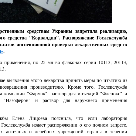
арственным средствам Украины запретила реализацию,
ого средства "Корвалдин". Распоряжение Гослекслужба
ьтатов инспекционной проверки лекарственных средств
и»
.
о применения, по 25 мл во флаконах серии 10113, 20113,
313.
чае выявления этого лекарства принять меры по изъятию из
озвращения производителю. Кроме того, Гослекслужба
ва компании "Фармак": раствор для инъекций "Фленокс" и
а "Назоферон" и раствор для наружнего применения
жбы Елена Лицоева пояснила, что если лаборатория
, Гослекслужба издает распоряжении о его полном запрете.
сех аптечных и лечебных учреждений страны в течении