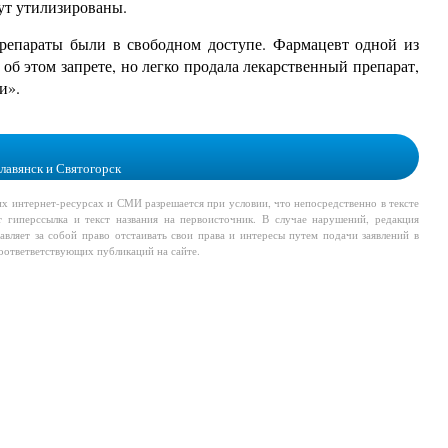
дут утилизированы.
репараты были в свободном доступе. Фармацевт одной из
 об этом запрете, но легко продала лекарственный препарат,
и».
лавянск и Святогорск
их интернет-ресурсах и СМИ разрешается при условии, что непосредственно в тексте
т гиперссылка и текст названия на первоисточник. В случае нарушений, редакция
авляет за собой право отстаивать свои права и интересы путем подачи заявлений в
соответветствующих публикаций на сайте.