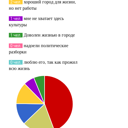
хороший город для жизни,
2 чел.
но нет работы
мне не хватает здесь
1 чел.
культуры
Доволен жизнью в городе
1 чел.
надоели политические
0 чел.
разборки
люблю его, так как прожил
0 чел.
всю жизнь