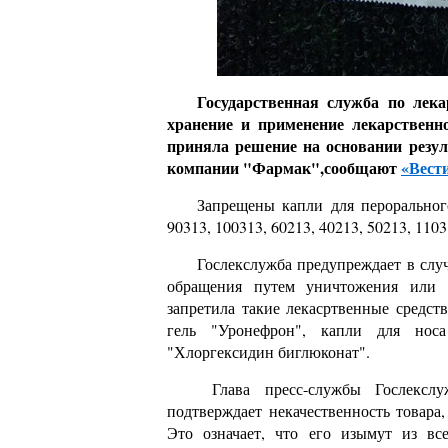
Государственная служба по лек
хранение и применение лекарственн
приняла решение на основании резул
компании "Фармак",с
ообщают
«Вест
Запрещены капли для пероральног
90313, 100313, 60213, 40213, 50213, 110
Гослекслужба предупреждает в слу
обращения путем уничтожения или в
запретила такие лекасртвенные средст
гель "Уронефрон", капли для нос
"Хлоргексидин биглюконат".
Глава пресс-службы Гослекслу
подтверждает некачественность товара
Это означает, что его изымут из в