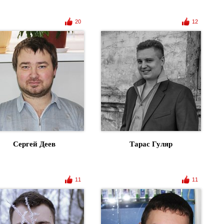
20
12
Сергей Деев
Тарас Гуляр
11
11