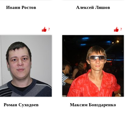
Иоанн Ростов
Алексей Ляшов
7
7
Роман Суходоев
Максим Бовздаренко