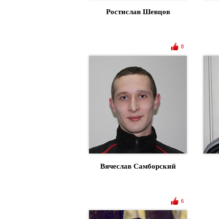
Ростислав Шевцов
8
Вячеслав Самборский
6