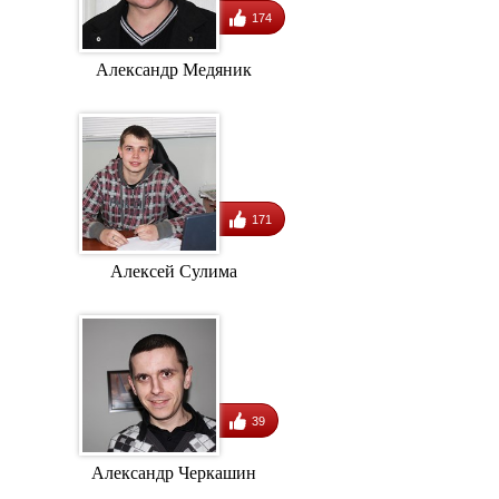
174
Александр Медяник
171
Алексей Сулима
39
Александр Черкашин