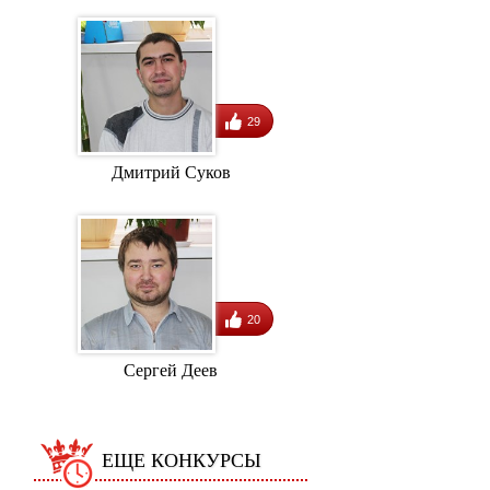
29
Дмитрий Суков
20
Сергей Деев
ЕЩЕ КОНКУРСЫ