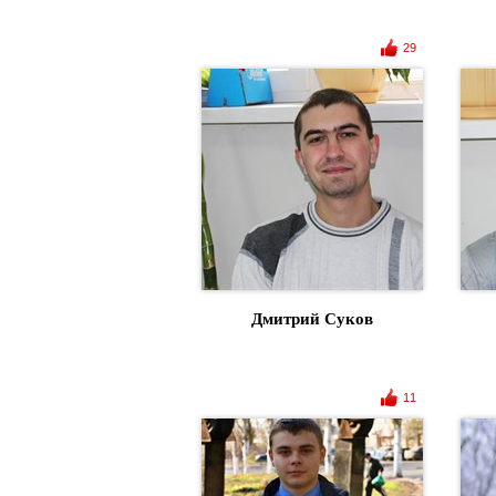
29
Дмитрий Суков
11