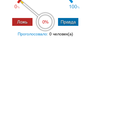
0%
Проголосовало:
0 человек(a)