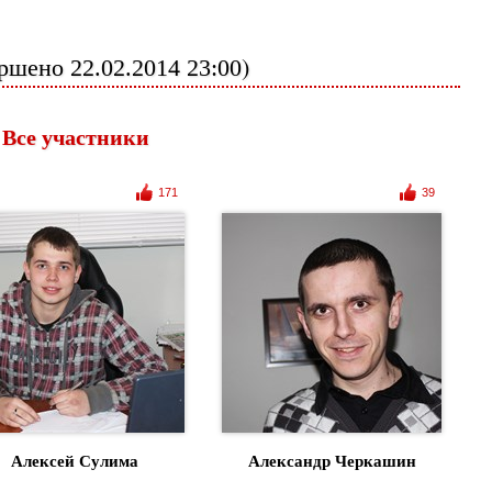
ршено
)
22.02.2014 23:00
Все участники
171
39
Алексей Сулима
Александр Черкашин