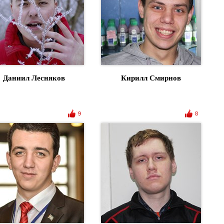
Даниил Лесняков
Кирилл Смирнов
9
8