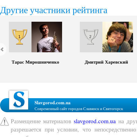
Другие участники рейтинга
1
2
Тарас Мирошниченко
Дмитрий Харевский
Slavgorod.com.ua
Современный сайт городов Славянск и Святогорск
Размещение материалов
slavgorod.com.ua
на друг
разрешается при условии, что непосредственно