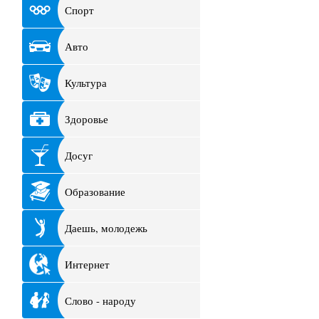
Спорт
Авто
Культура
Здоровье
Досуг
Образование
Даешь, молодежь
Интернет
Слово - народу