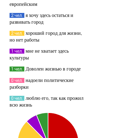
европейским
я хочу здесь остаться и
2 чел.
развивать город
хороший город для жизни,
2 чел.
но нет работы
мне не хватает здесь
1 чел.
культуры
Доволен жизнью в городе
1 чел.
надоели политические
0 чел.
разборки
люблю его, так как прожил
0 чел.
всю жизнь