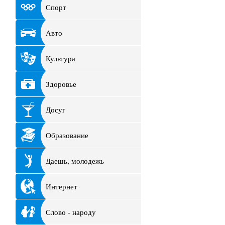
Спорт
Авто
Культура
Здоровье
Досуг
Образование
Даешь, молодежь
Интернет
Слово - народу