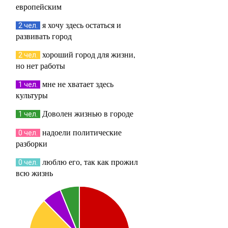
европейским
я хочу здесь остаться и
2 чел.
развивать город
хороший город для жизни,
2 чел.
но нет работы
мне не хватает здесь
1 чел.
культуры
Доволен жизнью в городе
1 чел.
надоели политические
0 чел.
разборки
люблю его, так как прожил
0 чел.
всю жизнь