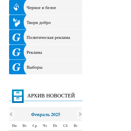
Черное и белое
Твори добро
Политическая реклама
Реклама
Выборы
АРХИВ НОВОСТЕЙ
Февраль 2025
Пн
Вт
Ср
Чт
Пт
Сб
Вс