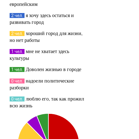
европейским
я хочу здесь остаться и
2 чел.
развивать город
хороший город для жизни,
2 чел.
но нет работы
мне не хватает здесь
1 чел.
культуры
Доволен жизнью в городе
1 чел.
надоели политические
0 чел.
разборки
люблю его, так как прожил
0 чел.
всю жизнь