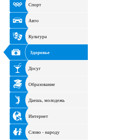
Спорт
Авто
Культура
Здоровье
Досуг
Образование
Даешь, молодежь
Интернет
Слово - народу