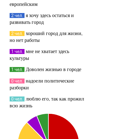
европейским
я хочу здесь остаться и
2 чел.
развивать город
хороший город для жизни,
2 чел.
но нет работы
мне не хватает здесь
1 чел.
культуры
Доволен жизнью в городе
1 чел.
надоели политические
0 чел.
разборки
люблю его, так как прожил
0 чел.
всю жизнь