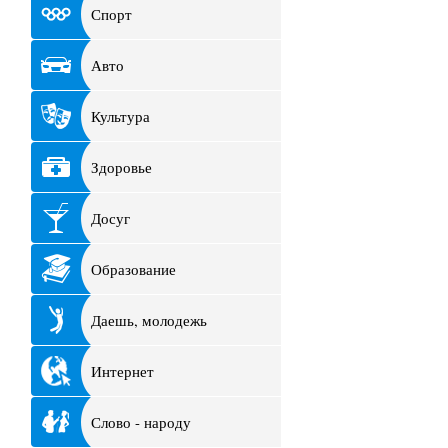
Спорт
Авто
Культура
Здоровье
Досуг
Образование
Даешь, молодежь
Интернет
Слово - народу