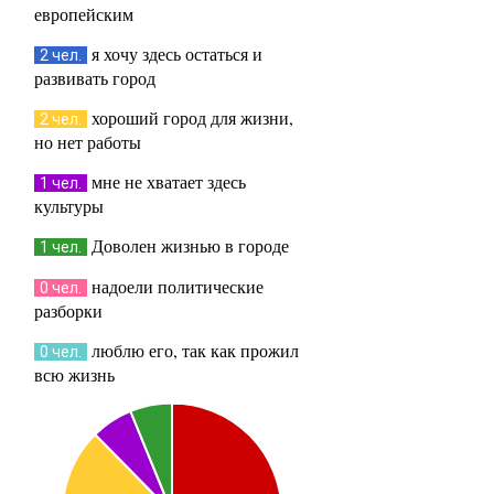
европейским
я хочу здесь остаться и
2 чел.
развивать город
хороший город для жизни,
2 чел.
но нет работы
мне не хватает здесь
1 чел.
культуры
Доволен жизнью в городе
1 чел.
надоели политические
0 чел.
разборки
люблю его, так как прожил
0 чел.
всю жизнь