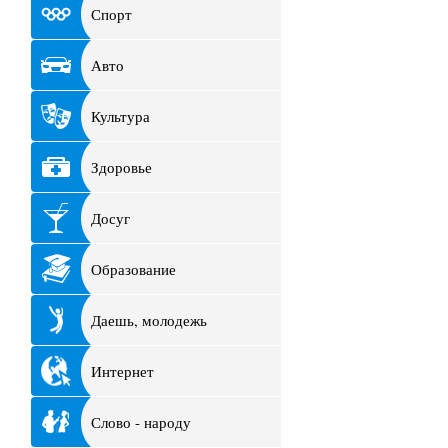
Спорт
Авто
Культура
Здоровье
Досуг
Образование
Даешь, молодежь
Интернет
Слово - народу