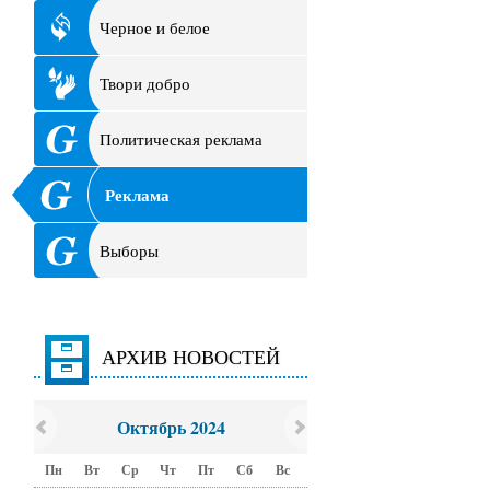
Черное и белое
Твори добро
Политическая реклама
Реклама
Выборы
АРХИВ НОВОСТЕЙ
Октябрь 2024
Пн
Вт
Ср
Чт
Пт
Сб
Вс