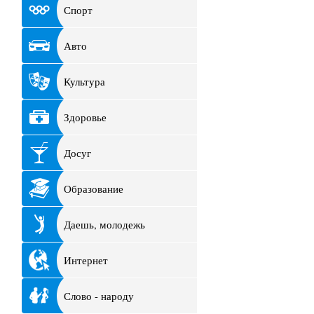
Спорт
Авто
Культура
Здоровье
Досуг
Образование
Даешь, молодежь
Интернет
Слово - народу