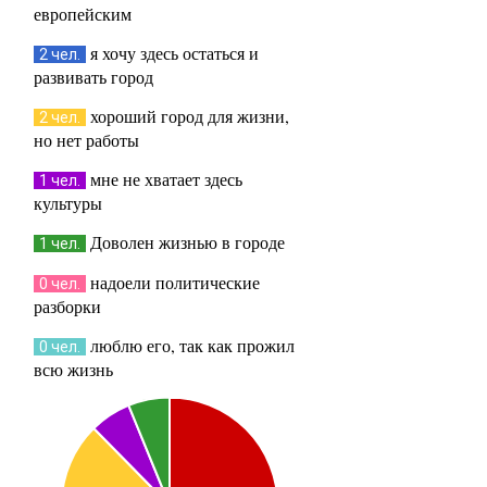
европейским
я хочу здесь остаться и
2 чел.
развивать город
хороший город для жизни,
2 чел.
но нет работы
мне не хватает здесь
1 чел.
культуры
Доволен жизнью в городе
1 чел.
надоели политические
0 чел.
разборки
люблю его, так как прожил
0 чел.
всю жизнь