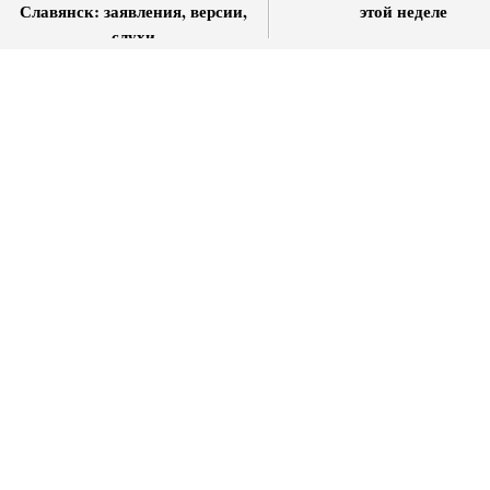
Славянск: заявления, версии,
этой неделе
слухи