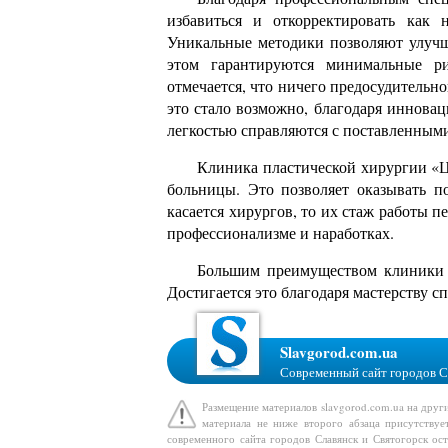
избавиться и откорректировать как 
Уникальные методики позволяют улучши
этом гарантируются минимальные р
отмечается, что ничего предосудительно
это стало возможно, благодаря иннова
легкостью справляются с поставленным
Клиника пластической хирургии «Ц
больницы. Это позволяет оказывать 
касается хирургов, то их стаж работы 
профессионализме и наработках.
Большим преимуществом клиники с
Достигается это благодаря мастерству с
Slavgorod.com.ua
Современный сайт городов С
Размещение материалов slavgorod.com.ua на друг
материала не ниже второго абзаца присутствуе
современного сайта городов Славянск и Святогорск ост