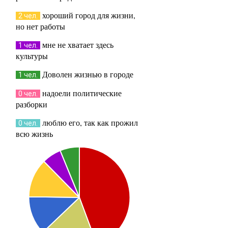
хороший город для жизни,
2 чел.
но нет работы
мне не хватает здесь
1 чел.
культуры
Доволен жизнью в городе
1 чел.
надоели политические
0 чел.
разборки
люблю его, так как прожил
0 чел.
всю жизнь