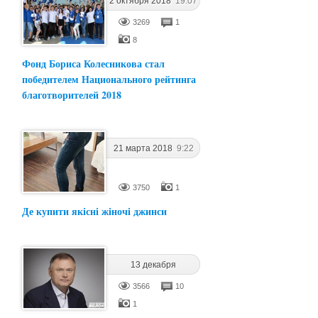
2 октября 2018
19:07
3269
1
8
Фонд Бориса Колесникова стал
победителем Национального рейтинга
благотворителей 2018
21 марта 2018
9:22
3750
1
Де купити якісні жіночі джинси
13 декабря
2017
16:01
3566
10
1