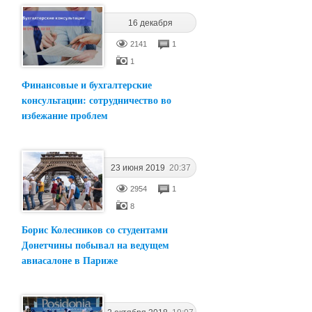
16 декабря
2019
13:30
2141
1
1
Финансовые и бухгалтерские
консультации: сотрудничество во
избежание проблем
23 июня 2019
20:37
2954
1
8
Борис Колесников со студентами
Донетчины побывал на ведущем
авиасалоне в Париже