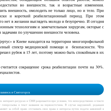
недостатки во внешности, так и возрастные изменения.
ть внешность, омолодить не только лицо, но и тело. При
иски и короткий реабилитационный период. При этом
го нет в желании выглядеть молодо и безупречно. И сегодня
ционным технологиям и замечательным хирургам, окторые с
и задачами по улучшению внешности человека.
ертус» в Киеве находится на территории многопрофильной
полный спектр медицинской помощи и безопасности. Что
перешел рубеж в 15 лет, поэтому можно быть спокойным в их
читается сокращение срока реабилитации почти на 30%.
пециалистов.
лавянск и Святогорск
их интернет-ресурсах и СМИ разрешается при условии, что непосредственно в тексте
т гиперссылка и текст названия на первоисточник. В случае нарушений, редакция
авляет за собой право отстаивать свои права и интересы путем подачи заявлений в