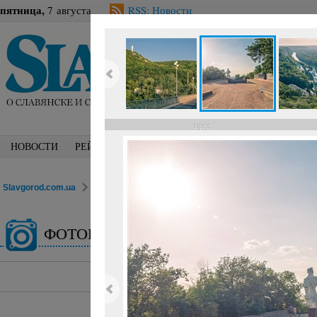
пятница,
7 августа
RSS: Новости
пред.
НОВОСТИ
РЕЙТИНГИ
БЛОГИ
СПЕЦТЕМЫ
ФОТО
Slavgorod.com.ua
ФОТОРЕПОРТАЖИ
Город
ФОТОГАЛЕРЕЯ
14 ав