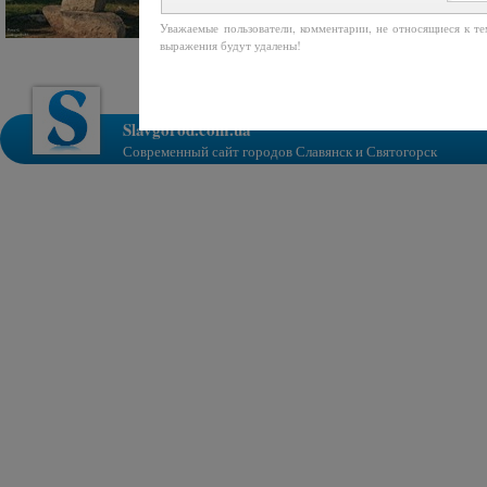
Уважаемые пользователи, комментарии, не относящиеся к т
выражения будут удалены!
Slavgorod.com.ua
Современный сайт городов Славянск и Святогорск