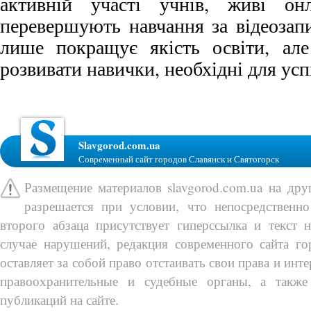
активній участі учнів, живі он
перевершують навчання за відеозап
лише покращує якість освіти, але
розвивати навички, необхідні для ус
Slavgorod.com.ua
Современный сайт городов Славянск и Святогорск
Размещение материалов slavgorod.com.ua на др
разрешается при условии, что непосредственно
второго абзаца присутствует гиперссылка и текст 
случае нарушений, редакция современного сайта го
оставляет за собой право отстаивать свои права и инт
правоохранительные и судебные органы, а также
публикаций на сайте.